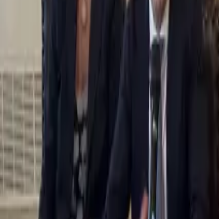
0
2
Palinsesto