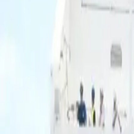
Ascolta Ora
0
1
Home