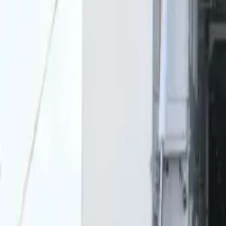
0
2
Palinsesto