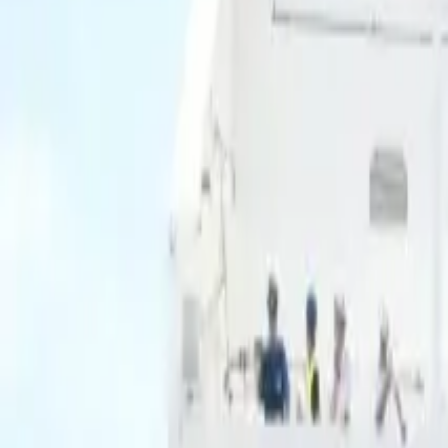
Ascolta Ora
0
1
Home