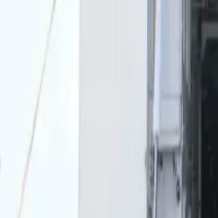
0
2
Palinsesto