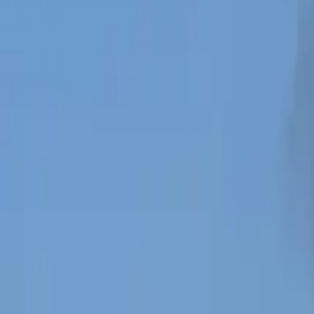
0
2
Palinsesto