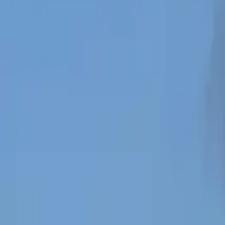
0
2
Palinsesto