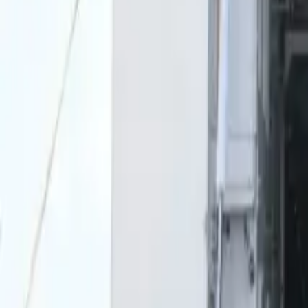
0
2
Palinsesto