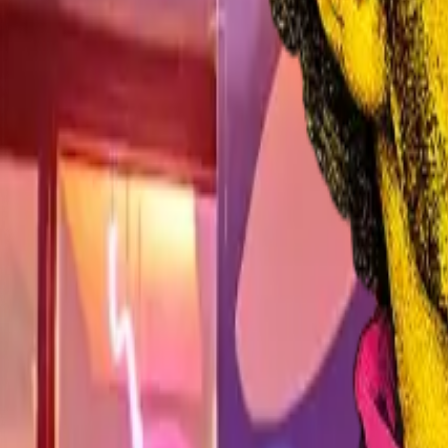
Ascolta Ora
0
1
Home