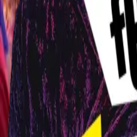
0
2
Palinsesto